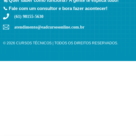
🚀 Quer saber como funciona? A gente te explica tudo!
📞 Fale com um consultor e bora fazer acontecer!
(61) 98155-5630
atendimento@eadcursosonline.com.br
© 2026 CURSOS TÉCNICOS | TODOS OS DIREITOS RESERVADOS.