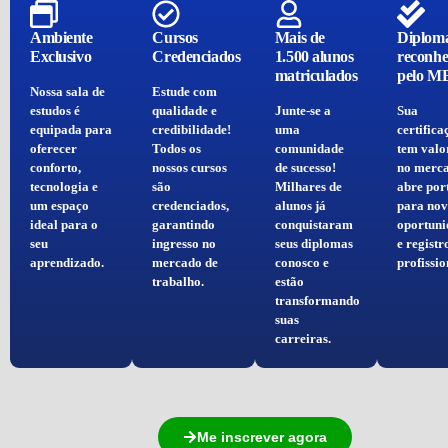
Ambiente
Cursos
Mais de
Diplom
Exclusivo
Credenciados
1.500 alunos
reconhe
matriculados
pelo M
Nossa sala de
Estude com
estudos é
qualidade e
Junte-se a
Sua
equipada para
credibilidade!
uma
certifica
oferecer
Todos os
comunidade
tem valo
conforto,
nossos cursos
de sucesso!
no merca
tecnologia e
são
Milhares de
abre por
um espaço
credenciados,
alunos já
para nov
ideal para o
garantindo
conquistaram
oportuni
seu
ingresso no
seus diplomas
e registr
aprendizado.
mercado de
conosco e
profissio
trabalho.
estão
transformando
suas
carreiras.
Me inscrever agora